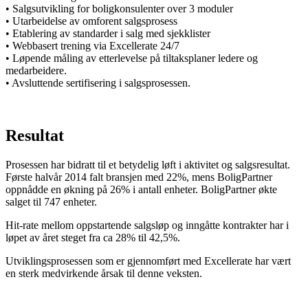
• Salgsutvikling for boligkonsulenter over 3 moduler
• Utarbeidelse av omforent salgsprosess
• Etablering av standarder i salg med sjekklister
• Webbasert trening via Excellerate 24/7
• Løpende måling av etterlevelse på tiltaksplaner ledere og
medarbeidere.
• Avsluttende sertifisering i salgsprosessen.
Resultat
Prosessen har bidratt til et betydelig løft i aktivitet og salgsresultat.
Første halvår 2014 falt bransjen med 22%, mens BoligPartner
oppnådde en økning på 26% i antall enheter. BoligPartner økte
salget til 747 enheter.
Hit-rate mellom oppstartende salgsløp og inngåtte kontrakter har i
løpet av året steget fra ca 28% til 42,5%.
Utviklingsprosessen som er gjennomført med Excellerate har vært
en sterk medvirkende årsak til denne veksten.